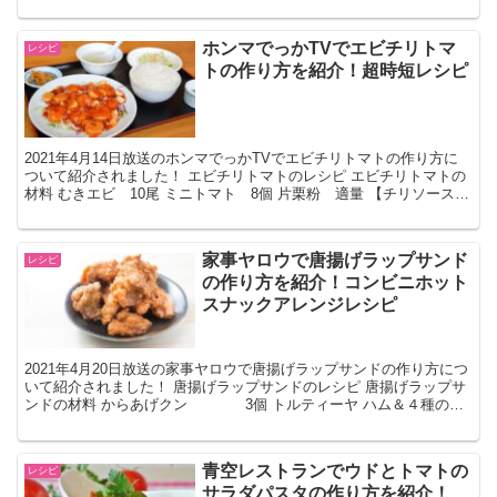
ホンマでっかTVでエビチリトマ
レシピ
トの作り方を紹介！超時短レシピ
2021年4月14日放送のホンマでっかTVでエビチリトマトの作り方に
ついて紹介されました！ エビチリトマトのレシピ エビチリトマトの
材料 むきエビ 10尾 ミニトマト 8個 片栗粉 適量 【チリソース】
豆板醤 小さじ1 鶏がらスープの素 ...
家事ヤロウで唐揚げラップサンド
レシピ
の作り方を紹介！コンビニホット
スナックアレンジレシピ
2021年4月20日放送の家事ヤロウで唐揚げラップサンドの作り方につ
いて紹介されました！ 唐揚げラップサンドのレシピ 唐揚げラップサ
ンドの材料 からあげクン 3個 トルティーヤ ハム＆４種のチ
ーズ 1個 レタスミックスサラダ ...
青空レストランでウドとトマトの
レシピ
サラダパスタの作り方を紹介！