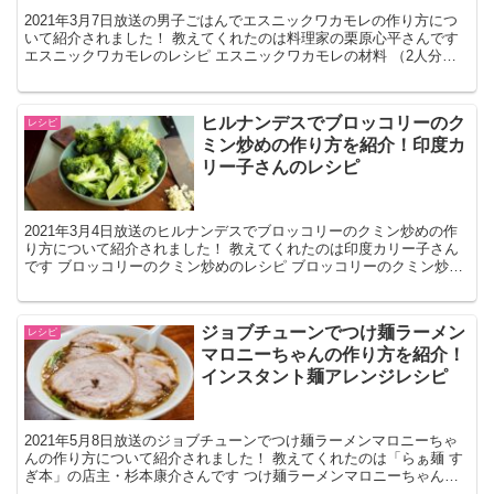
2021年3月7日放送の男子ごはんでエスニックワカモレの作り方につ
いて紹介されました！ 教えてくれたのは料理家の栗原心平さんです
エスニックワカモレのレシピ エスニックワカモレの材料 （2人分）
アボカド 1個 ブロッコリー 1/2個 ハム...
ヒルナンデスでブロッコリーのク
レシピ
ミン炒めの作り方を紹介！印度カ
リー子さんのレシピ
2021年3月4日放送のヒルナンデスでブロッコリーのクミン炒めの作
り方について紹介されました！ 教えてくれたのは印度カリー子さん
です ブロッコリーのクミン炒めのレシピ ブロッコリーのクミン炒め
の材料 （2人分） ブロッコリー 1/2株 塩 ...
ジョブチューンでつけ麺ラーメン
レシピ
マロニーちゃんの作り方を紹介！
インスタント麺アレンジレシピ
2021年5月8日放送のジョブチューンでつけ麺ラーメンマロニーちゃ
んの作り方について紹介されました！ 教えてくれたのは「らぁ麺 す
ぎ本」の店主・杉本康介さんです つけ麺ラーメンマロニーちゃんの
レシピ つけ麺ラーメンマロニーちゃんの材料 （1...