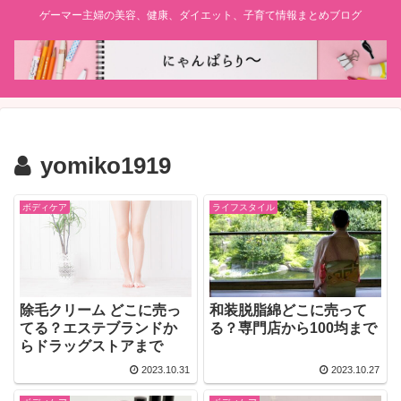
ゲーマー主婦の美容、健康、ダイエット、子育て情報まとめブログ
yomiko1919
ボディケア
ライフスタイル
除毛クリーム どこに売っ
和装脱脂綿どこに売って
てる？エステブランドか
る？専門店から100均まで
らドラッグストアまで
2023.10.31
2023.10.27