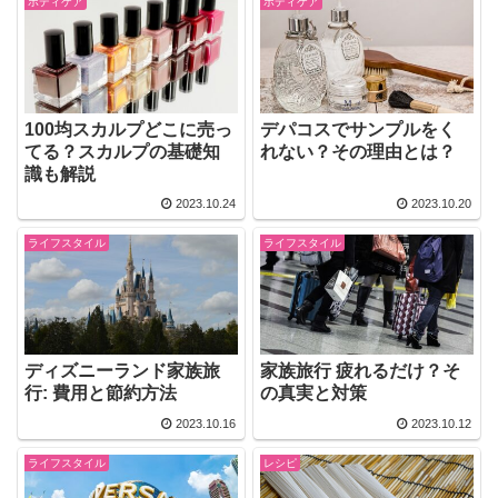
ボディケア
ボディケア
100均スカルプどこに売っ
デパコスでサンプルをく
てる？スカルプの基礎知
れない？その理由とは？
識も解説
2023.10.24
2023.10.20
ライフスタイル
ライフスタイル
ディズニーランド家族旅
家族旅行 疲れるだけ？そ
行: 費用と節約方法
の真実と対策
2023.10.16
2023.10.12
ライフスタイル
レシピ