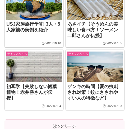
USJ家族旅行予算! 3人・5
あさイチ【そうめんの美
人家族の実例を紹介
味しい食べ方！ソーメン
二郎さんが伝授】
2023.10.10
2022.07.05
ライフスタイル
ライフスタイル
初耳学【失敗しない観葉
ゲンキの時間【夏の虫刺
植物！赤井勝さんが伝
され対策！蚊にさされや
授】
すい人の特徴など】
2022.07.04
2022.07.03
次のページ