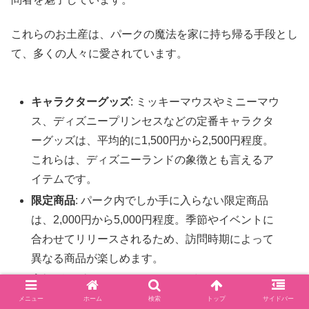
これらのお土産は、パークの魔法を家に持ち帰る手段とし
て、多くの人々に愛されています。
キャラクターグッズ
: ミッキーマウスやミニーマウ
ス、ディズニープリンセスなどの定番キャラクタ
ーグッズは、平均的に1,500円から2,500円程度。
これらは、ディズニーランドの象徴とも言えるア
イテムです。
限定商品
: パーク内でしか手に入らない限定商品
は、2,000円から5,000円程度。季節やイベントに
合わせてリリースされるため、訪問時期によって
異なる商品が楽しめます。
高級グッズ
: ディズニーランドの中には、ジュエリ
ーやアート作品などの高級グッズも取り扱ってい
メニュー
ホーム
検索
トップ
サイドバー