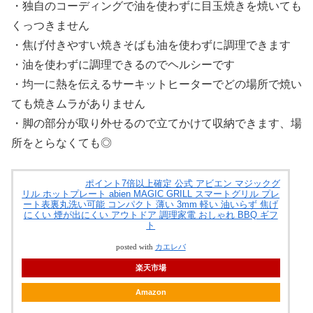
・独自のコーディングで油を使わずに目玉焼きを焼いても
くっつきません
・焦げ付きやすい焼きそばも油を使わずに調理できます
・油を使わずに調理できるのでヘルシーです
・均一に熱を伝えるサーキットヒーターでどの場所で焼い
ても焼きムラがありません
・脚の部分が取り外せるので立てかけて収納できます、場
所をとらなくても◎
ポイント7倍以上確定 公式 アビエン マジックグ
リル ホットプレート abien MAGIC GRILL スマートグリル プレ
ート表裏丸洗い可能 コンパクト 薄い 3mm 軽い 油いらず 焦げ
にくい 煙が出にくい アウトドア 調理家電 おしゃれ BBQ ギフ
ト
posted with
カエレバ
楽天市場
Amazon