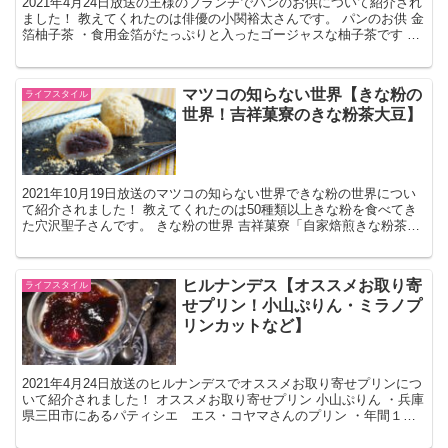
2021年4月24日放送の王様のブランチでパンのお供について紹介され
ました！ 教えてくれたのは俳優の小関裕太さんです。 パンのお供 金
箔柚子茶 ・食用金箔がたっぷりと入ったゴージャスな柚子茶です ・
国際マーマーレードアワードで金賞を受賞した...
マツコの知らない世界【きな粉の
ライフスタイル
世界！吉祥菓寮のきな粉茶大豆】
2021年10月19日放送のマツコの知らない世界できな粉の世界につい
て紹介されました！ 教えてくれたのは50種類以上きな粉を食べてき
た穴沢聖子さんです。 きな粉の世界 吉祥菓寮「自家焙煎きな粉茶大
豆」 この投稿をInstagramで見る マ...
ヒルナンデス【オススメお取り寄
ライフスタイル
せプリン！小山ぷりん・ミラノプ
リンカットなど】
2021年4月24日放送のヒルナンデスでオススメお取り寄せプリンにつ
いて紹介されました！ オススメお取り寄せプリン 小山ぷりん ・兵庫
県三田市にあるパティシエ エス・コヤマさんのプリン ・年間１５
万本も売れている超人気プリンです ・紹介され...