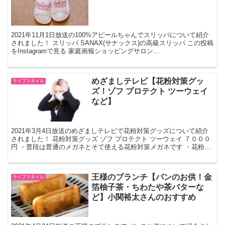
2021年11月1日放送の100%アピールちゃんでスリッパについて紹介
されました！ スリッパ SANAX(サナックス)の高級スリッパ この投稿
をInstagramで見る 家庭画報ショッピングサロン
(@kateigaho_shopping...
めざましテレビ【花粉対策グッ
ライフスタイル
ズ！ゾフ プロテクト ツーウェイ
など】
2021年3月4日放送のめざましテレビで花粉対策グッズについて紹介
されました！ 花粉対策グッズ ゾフ プロテクト ツーウェイ ７０００
円 ・普段は普通のメガネとそて使える花粉対策メガネです ・花粉が
気になる時だけフードが取り外せます ・フー...
王様のブランチ【パンのお供！金
ライフスタイル
箔柚子茶・ちわたや茶バターな
ど】小関裕太さんのおすすめ