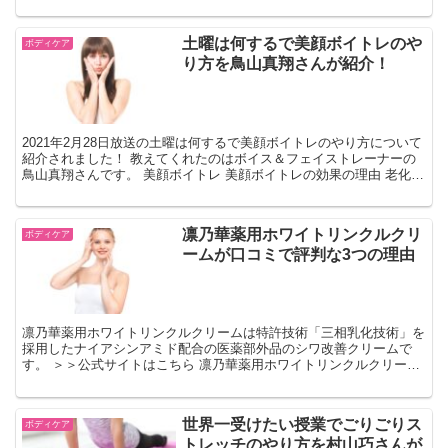
土曜は何するで美顔ボイトレのや
ボディケア
り方を鳥山真翔さんが紹介！
2021年2月28日放送の土曜は何するで美顔ボイトレのやり方について
紹介されました！ 教えてくれたのはボイス＆フェイストレーナーの
鳥山真翔さんです。 美顔ボイトレ 美顔ボイトレの効果の理由 老化の
原因は表情筋の衰えと言われており、正しい発声...
凛乃華薬用ホワイトリンクルクリ
ボディケア
ームが口コミで評判な3つの理由
凛乃華薬用ホワイトリンクルクリームは特許技術「三相乳化技術」を
採用したナイアシンアミド配合の医薬部外品のシワ改善クリームで
す。 ＞＞公式サイトはこちら 凛乃華薬用ホワイトリンクルクリーム
とは 有効成分「ナイアシンアミド」配合 ナイアシンアミ...
世界一受けたい授業でごりごりス
ボディケア
トレッチのやり方を村山巧さんが