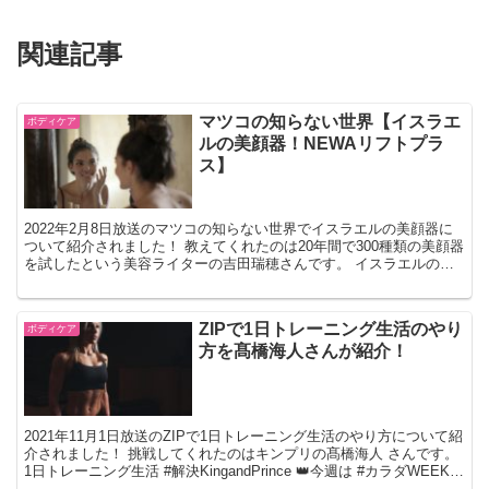
関連記事
マツコの知らない世界【イスラエ
ボディケア
ルの美顔器！NEWAリフトプラ
ス】
2022年2月8日放送のマツコの知らない世界でイスラエルの美顔器に
ついて紹介されました！ 教えてくれたのは20年間で300種類の美顔器
を試したという美容ライターの吉田瑞穂さんです。 イスラエルの美
顔器 NEWAリフトプラス ・美容大国イスラ...
ZIPで1日トレーニング生活のやり
ボディケア
方を髙橋海人さんが紹介！
2021年11月1日放送のZIPで1日トレーニング生活のやり方について紹
介されました！ 挑戦してくれたのはキンプリの髙橋海人 さんです。
1日トレーニング生活 #解決KingandPrince 👑今週は #カラダWEEK
で#髙橋海人 が１...