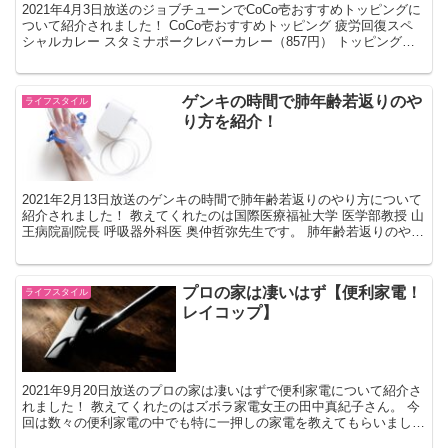
2021年4月3日放送のジョブチューンでCoCo壱おすすめトッピングに
ついて紹介されました！ CoCo壱おすすめトッピング 疲労回復スペ
シャルカレー スタミナポークレバーカレー（857円） トッピングに
はオクラ山芋（105円）・ガーリック（...
ゲンキの時間で肺年齢若返りのや
ライフスタイル
り方を紹介！
2021年2月13日放送のゲンキの時間で肺年齢若返りのやり方について
紹介されました！ 教えてくれたのは国際医療福祉大学 医学部教授 山
王病院副院長 呼吸器外科医 奥仲哲弥先生です。 肺年齢若返りのやり
方 横笛呼吸 息をしっかり吐き切るトレー...
プロの家は凄いはず【便利家電！
ライフスタイル
レイコップ】
2021年9月20日放送のプロの家は凄いはずで便利家電について紹介さ
れました！ 教えてくれたのはズボラ家電女王の田中真紀子さん。 今
回は数々の便利家電の中でも特に一押しの家電を教えてもらいまし
た。 便利家電 UV除菌ポータブルクリーナー「レ...