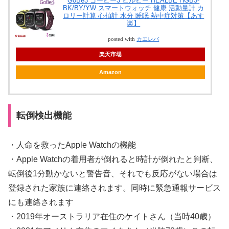
GoBe3 ゴービー3 ヒルビー HEALBE HGB3-
BK/BY/YW スマートウォッチ 健康 活動量計 カ
ロリー計算 心拍計 水分 睡眠 熱中症対策【あす
楽】
posted with
カエレバ
楽天市場
Amazon
転倒検出機能
・人命を救ったApple Watchの機能
・Apple Watchの着用者が倒れると時計が倒れたと判断、
転倒後1分動かないと警告音、それでも反応がない場合は
登録された家族に連絡されます。同時に緊急通報サービス
にも連絡されます
・2019年オーストラリア在住のケイトさん（当時40歳）