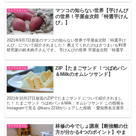
マツコの知らない世界【芋けんぴ
ライフスタイル
の世界！芋屋金次郎「特選芋けん
ぴ」】
2021年9月7日放送のマツコの知らない世界で芋屋金次郎「特選芋け
んぴ」について紹介されました！ 教えてくれたのはさつまいも料理
研究家の鈴木絢子さんです。 芋けんぴの世界 芋屋金次郎「特選芋け
んぴ」 ・高知県 ・創業70年の老舗、芋屋金次郎...
ZIP【たまごサンド ！つばめパン
ライフスタイル
＆Milkのオムレツサンド】
2021年10月27日放送のZIPでたまごサンド について紹介されまし
た！ たまごサンド つばめパン＆Milk：オムレツサンド この投稿を
Instagramで見る @kazu.2218がシェアした投稿 ・愛知県名古屋市 ・
食パン専門店のオム...
林修の今でしょ講座【断捨離の仕
ライフスタイル
方が分かる4つのポイント】やま