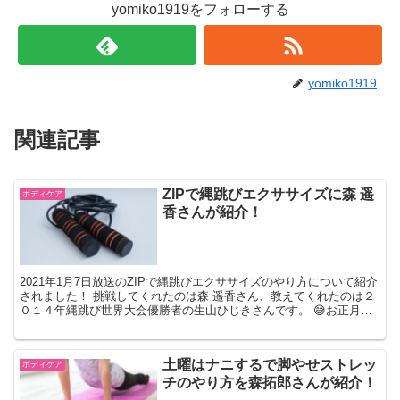
yomiko1919をフォローする
yomiko1919
関連記事
ZIPで縄跳びエクササイズに森 遥
ボディケア
香さんが紹介！
2021年1月7日放送のZIPで縄跳びエクササイズのやり方について紹介
されました！ 挑戦してくれたのは森 遥香さん、教えてくれたのは２
０１４年縄跳び世界大会優勝者の生山ひじきさんです。 😅お正月太
り改善！縄跳びエクササイズ 自宅で簡単にでき...
土曜はナニするで脚やせストレッ
ボディケア
チのやり方を森拓郎さんが紹介！