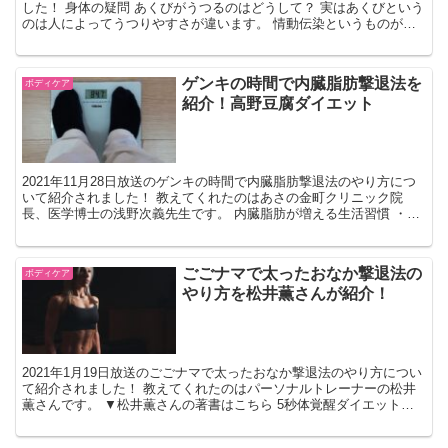
した！ 身体の疑問 あくびがうつるのはどうして？ 実はあくびという
のは人によってうつりやすさが違います。 情動伝染というものがあ
り、相手の行動、感情が無意識に移ることです。 ...
ゲンキの時間で内臓脂肪撃退法を
ボディケア
紹介！高野豆腐ダイエット
2021年11月28日放送のゲンキの時間で内臓脂肪撃退法のやり方につ
いて紹介されました！ 教えてくれたのはあさの金町クリニック院
長、医学博士の浅野次義先生です。 内臓脂肪が増える生活習慣 ・糖
質が多いメニューばかり食べている（余分な血糖は脂...
ごごナマで太ったおなか撃退法の
ボディケア
やり方を松井薫さんが紹介！
2021年1月19日放送のごごナマで太ったおなか撃退法のやり方につい
て紹介されました！ 教えてくれたのはパーソナルトレーナーの松井
薫さんです。 ▼松井薫さんの著書はこちら 5秒体覚醒ダイエット
あなたの筋肉、9割が眠っています！ 価格：1...