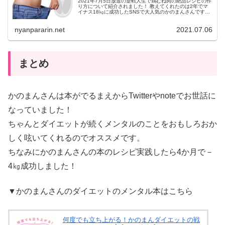
2021年7月5日放送の逆転人生で鶏むね肉の絶品レシピの作
り方について紹介されました！ 教えてくれたのは2年でマ
イナス18㎏に成功したSNSで大人気のかのまんさんです。
鶏むね肉の絶品レシピのレシピ 鶏むね肉の絶品レシピの材
料 鶏むね肉 ...
nyanpararin.net
2021.07.06
まとめ
かのまんさんは本がでるまえからTwitterやnoteでお世話に
なっていました！
ちゃんとダイエットが続くメンタルのことをおもしろおか
しく呟いてくれるのでオススメです。
ちなみにかのまんさんの本のレシピ実践したら4か月で－
4㎏成功しました！
▼かのまんさんのダイエットのメンタル本はこちら
何度でも立ち上がる！かのまんダイエットの戦