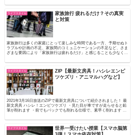
のメニューが紹介されました！ 塊熟成肉 ・...
家族旅行 疲れるだけ？その真実
ライフスタイル
と対策
家族旅行は多くの家庭にとって楽しみな時間である一方、予期せぬト
ラブルや計画の不足、家族間のコミュニケーションの不足など、さま
ざまな要因により「家族旅行は疲れるだけ」と感じることも少なくあ
りません。 特に子連れの旅行やカップル間での旅行は、計...
ZIP【最新文房具！ハシレエンピ
ライフスタイル
ツケズリ・アニマルハグなど】
2021年3月16日放送のZIPで最新文房具について紹介されました！ 最
新文房具 ハシレ！エンピツケズリ ・見た目が車ですが走らせると鉛
筆が削れます ・前でもバックでも削れる仕様で、素早く削れます ・
鉛筆の削り終わりを音でお知らせしてくれる...
世界一受けたい授業【スマホ脳第
ライフスタイル
3弾！スマホ依存対策】