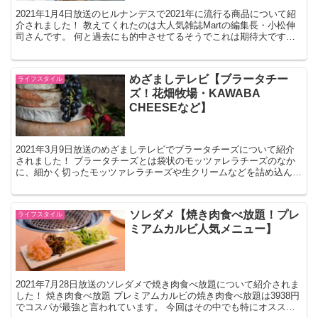
2021年1月4日放送のヒルナンデスで2021年に流行る商品について紹
介されました！ 教えてくれたのは大人気雑誌Martの編集長・小松伸
司さんです。 何と過去にも的中させてるそうでこれは期待大です
ね。 2021年に流行る商品 Zip Top...
めざましテレビ【ブラータチー
ライフスタイル
ズ！花畑牧場・KAWABA
CHEESEなど】
2021年3月9日放送のめざましテレビでブラータチーズについて紹介
されました！ ブラータチーズとは袋状のモッツァレラチーズのなか
に、細かく切ったモッツァレラチーズや生クリームなどを詰め込んだ
チーズのことです。 ブラータチーズ 花畑牧場 ブラ...
ソレダメ【焼き肉食べ放題！プレ
ライフスタイル
ミアムカルビ人気メニュー】
2021年7月28日放送のソレダメで焼き肉食べ放題について紹介されま
した！ 焼き肉食べ放題 プレミアムカルビの焼き肉食べ放題は3938円
でコスパが最強と言われています。 今回はその中でも特にオススメ