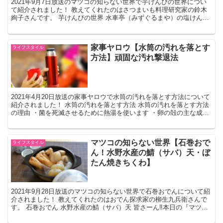
2021年9月7日放送のマツコの知らない世界で芋けんぴの世界につい
て紹介されました！ 教えてくれたのはさつまいも料理研究家の鈴木
絢子さんです。 芋けんぴの世界 水車亭（みずぐるまや）の塩けんぴ
・高知県四万十町 ・1966年創業の南国製菓さ...
家事ヤロウ【水筒の汚れを落とす
ライフスタイル
方法】頑固な汚れ撃退法
2021年4月20日放送の家事ヤロウで水筒の汚れを落とす方法について
紹介されました！ 水筒の汚れを落とす方法 水筒の汚れを落とす方法
の理由 ・菌を死滅させるために熱湯を使います ・卵の殻の主な成分
である炭酸カルシウムをお湯の中で降ることによ...
マツコの知らない世界【石巻おで
ライフスタイル
ん！水野水産の鯖（サバ）天・ぼ
たん焼きちくわ】
2021年9月28日放送のマツコの知らない世界で石巻おでんについて紹
介されました！ 教えてくれたのはおでん探求家の柳生九兵衛さんで
す。 石巻おでん 水野水産の鯖（サバ）天 皆さーん‼️本日の『マツコ
の知らない世界』に 石巻おでん🍢が出ますの...