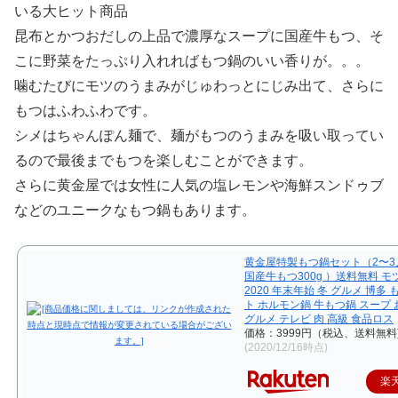
いる大ヒット商品
昆布とかつおだしの上品で濃厚なスープに国産牛もつ、そ
こに野菜をたっぷり入れればもつ鍋のいい香りが。。。
噛むたびにモツのうまみがじゅわっとにじみ出て、さらに
もつはふわふわです。
シメはちゃんぽん麺で、麺がもつのうまみを吸い取ってい
るので最後までもつを楽しむことができます。
さらに黄金屋では女性に人気の塩レモンや海鮮スンドゥブ
などのユニークなもつ鍋もあります。
黄金屋特製もつ鍋セット（2〜3人
国産牛もつ300g ）送料無料 モ
2020 年末年始 冬 グルメ 博多
ト ホルモン鍋 牛もつ鍋 スープ
グルメ テレビ 肉 高級 食品ロス
価格：3999円（税込、送料無料
(2020/12/16時点)
楽