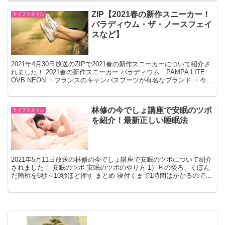
ZIP【2021春の新作スニーカー！
ライフスタイル
パラディウム・ザ・ノースフェイ
スなど】
2021年4月30日放送のZIPで2021春の新作スニーカーについて紹介さ
れました！ 2021春の新作スニーカー パラディウム PAMPA LITE
OVB NEON ・フランスのキャンパスブーツが有名なブランド ・今年
流行りのネオンカラー...
林修の今でしょ講座で安眠のツボ
ライフスタイル
を紹介！最新正しい睡眠法
2021年5月11日放送の林修の今でしょ講座で安眠のツボについて紹介
されました！ 安眠のツボ 安眠のツボのやり方 1）耳の後ろ、くぼん
だ箇所を6秒～10秒ほど押す まとめ 寝付くまで1時間はかかるので参
考にさせて頂きます・