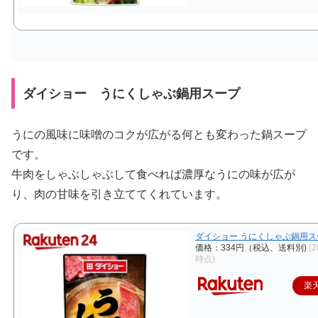
ダイショー うにくしゃぶ鍋用スープ
うにの風味に味噌のコクが広がる何とも変わった鍋スープ
です。
牛肉をしゃぶしゃぶして食べれば濃厚なうにの味が広が
り、肉の甘味を引き立ててくれています。
ダイショー うにくしゃぶ鍋用スープ
価格：334円（税込、送料別)
(2
時点)
楽