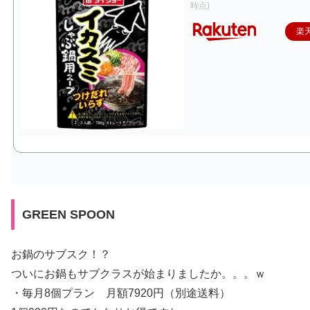
時点)
楽
GREEN SPOON
お鍋のサブスク！？
ついにお鍋もサブクラスが始まりましたか。。。ｗ
・毎月8個プラン 月額7920円（別途送料）