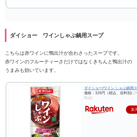
ダイショー ワインしゃぶ鍋用スープ
こちらは赤ワインに鴨出汁が合わさったスープです。
赤ワインのフルーティーさだけではなくきちんと鴨出汁の
うまみも効いています。
ダイショー/ワイン しゃぶ鍋用スー
価格：326円（税込、送料別)
(2
時点)
楽