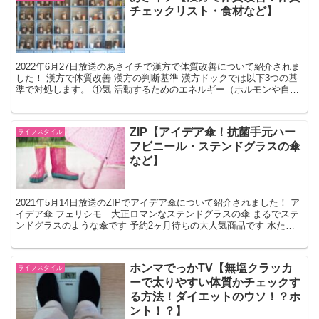
チェックリスト・食材など】
2022年6月27日放送のあさイチで漢方で体質改善について紹介されま
した！ 漢方で体質改善 漢方の判断基準 漢方ドックでは以下3つの基
準で対処します。 ①気 活動するためのエネルギー（ホルモンや自立
神経などを動かす力） ②血 血液（全身に栄...
ZIP【アイデア傘！抗菌手元ハー
ライフスタイル
フビニール・ステンドグラスの傘
など】
2021年5月14日放送のZIPでアイデア傘について紹介されました！ ア
イデア傘 フェリシモ 大正ロマンなステンドグラスの傘 まるでステ
ンドグラスのような傘です 予約2ヶ月待ちの大人気商品です 水たま
り反射すると素敵なステンドグラスが表現さ...
ホンマでっかTV【無塩クラッカ
ライフスタイル
ーで太りやすい体質かチェックす
る方法！ダイエットのウソ！？ホ
ント！？】