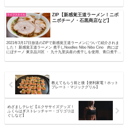
とチョコレートケーキを年間700個食べるチョコレ...
ZIP【新感覚王道ラーメン！ニボ
ライフスタイル
ニボチーノ・石黒商店など】
2021年3月17日放送のZIPで新感覚王道ラーメンについて紹介されま
した！ 新感覚王道ラーメン 煮干しNoodles Nibo Nibo Cino 肉にぼ
にぼチーノ 東京品川区 ・ 九十九里浜産の煮干しを使用、青口煮干
し、白口煮干し、アジ...
教えてもらう前と後【便利家電！ホット
プレート・マジックグリル】
めざましテレビ【エクササイズグッズ！
ふくらはぎストレッチャー・ゴリゴリほ
ぐしなど】