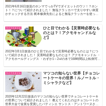
2021年6月16日放送のホンマでっかTVでダイエットのウソ！？ホン
ト！？について紹介されました！ 無塩クラッカーで太りやすい体質
かチェックする方法 梶本修身先生によると無塩クラッカーを使って
自分が太りやすい体質かどうかわかるそうです。 無...
ひと目でわかる【災害時必要なも
ライフスタイル
のとは？！アクモキャンドルな
ど】
2022年3月1日放送のひと目でわかるで災害時必要なものとは？につ
いて紹介されました！ 災害時必要なものとは？ アクモキャンドル ・
アクモホールディングス ・わずか1～2㎖の水で168時間以上転倒可能
なライト ・10年以上の長期保存が可能 ...
マツコの知らない世界【チョコレ
ライフスタイル
ートケーキの世界！ルノートル・
ミシャラクなど】
2020年12月22日放送のマツコの知らない世界でチョコレートケーキ
の世界について紹介されました！ 教えてくれたのはチョコレートの
世界大会で金賞を受賞したパティシエ サントス・アントワーヌさん