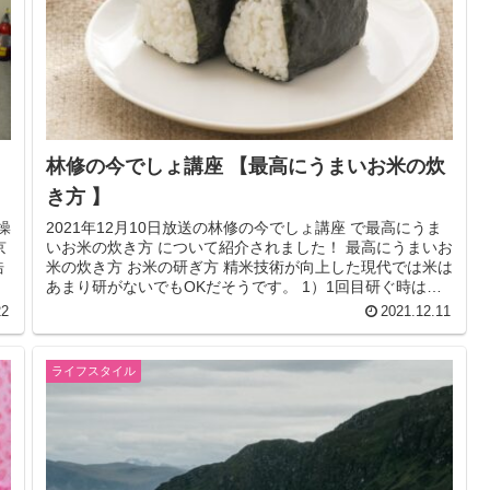
林修の今でしょ講座 【最高にうまいお米の炊
き方 】
操
2021年12月10日放送の林修の今でしょ講座 で最高にうま
京
いお米の炊き方 について紹介されました！ 最高にうまいお
浩
米の炊き方 お米の研ぎ方 精米技術が向上した現代では米は
あまり研がないでもOKだそうです。 1）1回目研ぐ時は、
軽く混ぜたら...
22
2021.12.11
ライフスタイル