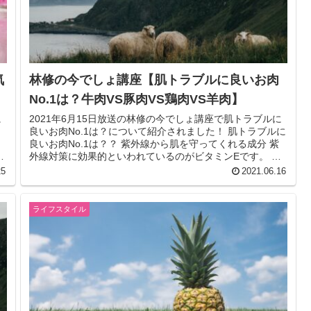
気
林修の今でしょ講座【肌トラブルに良いお肉
No.1は？牛肉VS豚肉VS鶏肉VS羊肉】
に
2021年6月15日放送の林修の今でしょ講座で肌トラブルに
タ
良いお肉No.1は？について紹介されました！ 肌トラブルに
良いお肉No.1は？？ 紫外線から肌を守ってくれる成分 紫
う
外線対策に効果的といわれているのがビタミンEです。 シ
ミは肌が紫外...
25
2021.06.16
ライフスタイル