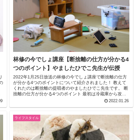
林修の今でしょ講座【断捨離の仕方が分かる4
つのポイント】やましたひでこ先生が伝授
り
2022年1月25日放送の林修の今でしょ講座で断捨離の仕方
の
が分かる4つのポイントについて紹介されました！ 教えて
くれたのは断捨離の提唱者のやましたひでこ先生です。 断
燥
捨離の仕方が分かる4つのポイント 最初は冷蔵庫から攻め
る ・仕事部屋、納戸...
09
2022.01.26
ライフスタイル