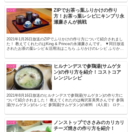
ZIPでお茶っ葉ふりかけの作り
レシピ
方！お茶っ葉レシピにキンプリ永
瀬廉さんが挑戦
2021年1月26日放送のZIPでふりかけの作り方について紹介されまし
た！ 教えてくれたのはKing & Princeの永瀬廉さんです。 ▼同日放送
されたお茶の葉レシピ＆活用法はこちら ふりかけのレシピ ふりかけ
の材料 かつおぶし 6g ち...
ヒルナンデスで参鶏湯(サムゲタ
レシピ
ン)の作り方を紹介！コストコア
レンジレシピ
2021年8月16日放送のヒルナンデスで参鶏湯(サムゲタン)の作り方に
ついて紹介されました！ 教えてくれたのは梅沢富美男さんです 参鶏
湯(サムゲタン)のレシピ 参鶏湯(サムゲタン)の材料 （4人前） ロティ
サリーチキン １羽 ご飯 お茶...
ノンストップでささみのカリカリ
レシピ
チーズ焼きの作り方を紹介！