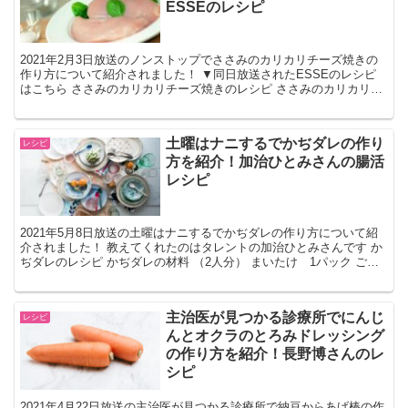
ESSEのレシピ
2021年2月3日放送のノンストップでささみのカリカリチーズ焼きの
作り方について紹介されました！ ▼同日放送されたESSEのレシピ
はこちら ささみのカリカリチーズ焼きのレシピ ささみのカリカリチ
ーズ焼きの材料 （2人分） 鶏ささみ 3本 酒...
土曜はナニするでかぢダレの作り
レシピ
方を紹介！加治ひとみさんの腸活
レシピ
2021年5月8日放送の土曜はナニするでかぢダレの作り方について紹
介されました！ 教えてくれたのはタレントの加治ひとみさんです か
ぢダレのレシピ かぢダレの材料 （2人分） まいたけ 1パック ごま
油 大さじ1 輪切り唐辛子 ひとつまみ チ...
主治医が見つかる診療所でにんじ
レシピ
んとオクラのとろみドレッシング
の作り方を紹介！長野博さんのレ
シピ
2021年4月22日放送の主治医が見つかる診療所で納豆からあげ棒の作