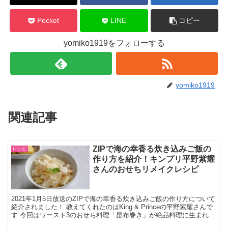
Pocket
LINE
コピー
yomiko1919をフォローする
yomiko1919
関連記事
ZIPで海の幸香る炊き込みご飯の
レシピ
作り方を紹介！キンプリ平野紫耀
さんのおせちリメイクレシピ
2021年1月5日放送のZIPで海の幸香る炊き込みご飯の作り方について
紹介されました！ 教えてくれたのはKing & Princeの平野紫耀さんで
す 今回はワースト3のおせち料理「昆布巻き」が絶品料理に生まれ変
わるリメイクレシピです。 ▼同...