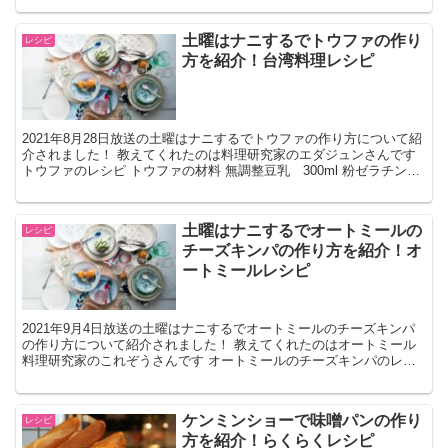
土曜はナニするでトウファの作り
レシピ
方を紹介！台湾料理レシピ
2021年8月28日放送の土曜はナニするでトウファの作り方について紹
介されました！ 教えてくれたのは料理研究家のエダジュンさんです
トウファのレシピ トウファの材料 無調整豆乳 300ml 粉ゼラチン
5ｇ 砂糖 大さじ1 【シロップ】 水...
土曜はナニするでオートミールの
レシピ
チーズキンパの作り方を紹介！オ
ートミールレシピ
2021年9月4日放送の土曜はナニするでオートミールのチーズキンパ
の作り方について紹介されました！ 教えてくれたのはオートミール
料理研究家のこれぞうさんです オートミールのチーズキンパのレシ
ピ オートミールのチーズキンパの材料 オートミール...
ケンミンショーで味噌パンの作り
レシピ
方を紹介！らくらくレシピ