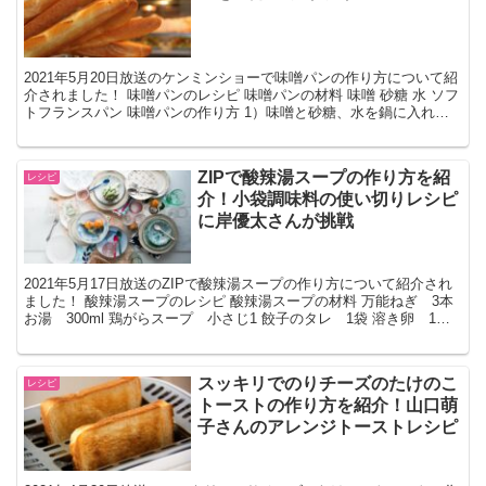
2021年5月20日放送のケンミンショーで味噌パンの作り方について紹
介されました！ 味噌パンのレシピ 味噌パンの材料 味噌 砂糖 水 ソフ
トフランスパン 味噌パンの作り方 1）味噌と砂糖、水を鍋に入れ火
にかける 2）ひと煮立ちしたら、一週間...
ZIPで酸辣湯スープの作り方を紹
レシピ
介！小袋調味料の使い切りレシピ
に岸優太さんが挑戦
2021年5月17日放送のZIPで酸辣湯スープの作り方について紹介され
ました！ 酸辣湯スープのレシピ 酸辣湯スープの材料 万能ねぎ 3本
お湯 300ml 鶏がらスープ 小さじ1 餃子のタレ 1袋 溶き卵 1個
分 ラー油 酸辣湯スープの作り...
スッキリでのりチーズのたけのこ
レシピ
トーストの作り方を紹介！山口萌
子さんのアレンジトーストレシピ