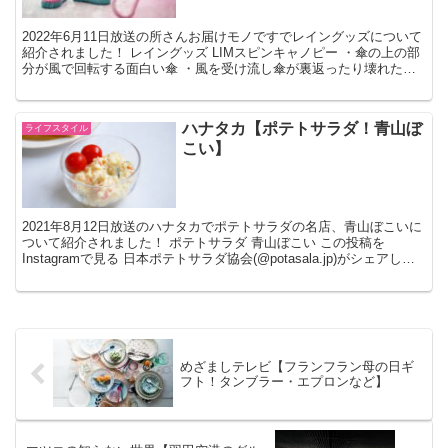
2022年6月11日放送の所さんお届けモノですでレイングッズについて
紹介されました！ レイングッズ LIMスピンキャノピー ・傘の上の部
分が風で回転する面白い傘 ・風を受け流し傘が裏返ったり壊れたり
するのを防いでくれます 【あす楽は365日...
ハナタカ【ポテトサラダ！青山ぼ
ライフスタイル
こい】
2021年8月12日放送のハナタカでポテトサラダの名店、青山ぼこいに
ついて紹介されました！ ポテトサラダ 青山ぼこい この投稿を
Instagramで見る 日本ポテトサラダ協会(@potasala.jp)がシェアした
投稿 ・雑誌でポテサラ...
めざましテレビ【フランフラン母の日ギ
フト！タンブラー・エプロンなど】