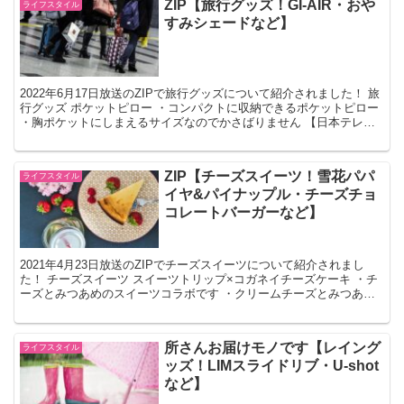
ZIP【旅行グッズ！GI-AIR・おや
ライフスタイル
すみシェードなど】
2022年6月17日放送のZIPで旅行グッズについて紹介されました！ 旅
行グッズ ポケットピロー ・コンパクトに収納できるポケットピロー
・胸ポケットにしまえるサイズなのでかさばりません 【日本テレビ
『ZIP』で紹介】ポケットピロー エアピ...
ZIP【チーズスイーツ！雪花パパ
ライフスタイル
イヤ&パイナップル・チーズチョ
コレートバーガーなど】
2021年4月23日放送のZIPでチーズスイーツについて紹介されまし
た！ チーズスイーツ スイーツトリップ×コガネイチーズケーキ ・チ
ーズとみつあめのスイーツコラボです ・クリームチーズとみつあめ
が入っており凍らせた状態で食べます ・みつあ...
所さんお届けモノです【レイング
ライフスタイル
ッズ！LIMスライドリブ・U-shot
など】