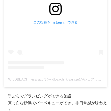
この投稿をInstagramで見る
WILDBEACH_kisarazu(@wildbeach_kisarazu)がシェアした投稿
・手ぶらでグランピングができる施設
・真っ白な砂浜でバーベキューができ、非日常感が味わえ
ます