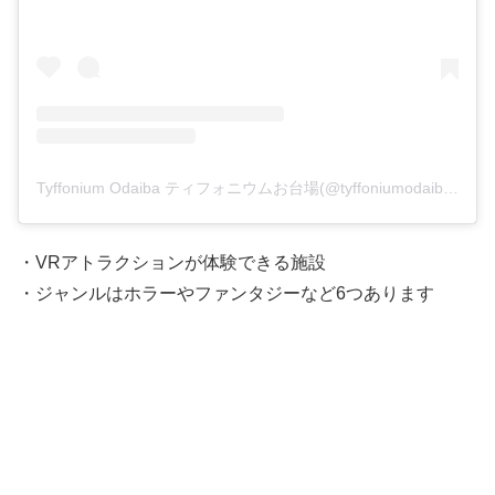
Tyffonium Odaiba ティフォニウムお台場(@tyffoniumodaiba)がシェアした投稿
・VRアトラクションが体験できる施設
・ジャンルはホラーやファンタジーなど6つあります