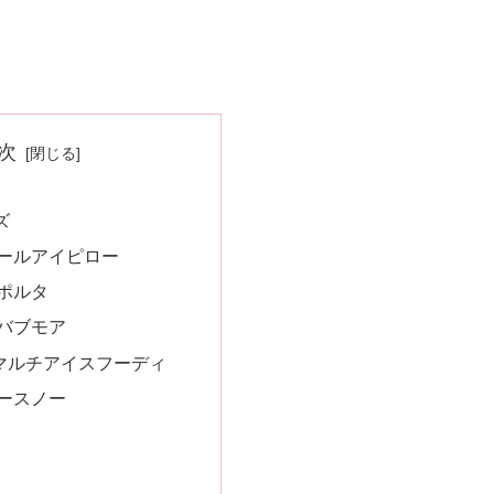
次
ズ
ールアイピロー
ポルタ
バブモア
F マルチアイスフーディ
ースノー