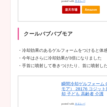
posted with
カエレバ
楽天市場
Amazon
クールバブバブモア
・冷却効果のあるゲルフォームをつけると体感
・今年はさらに冷却効果が3倍になりました
・手首に噴射して巻きつけたり、首に噴射し
瞬間冷却ゲルフォーム CO
モア） 28176 コジ
却 子ども 高齢者 介護
posted with
カエレバ