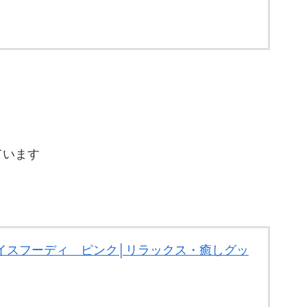
ています
アイスフーディ ピンク│リラックス・癒しグッ