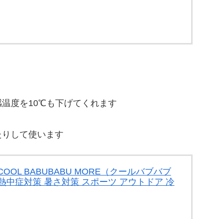
温度を10℃も下げてくれます
たりして使います
OL BABUBABU MORE（クールバブバブ
ット熱中症対策 暑さ対策 スポーツ アウトドア 冷