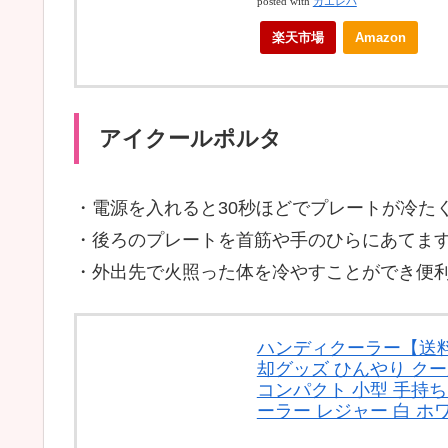
posted with
カエレバ
楽天市場
Amazon
アイクールポルタ
・電源を入れると30秒ほどでプレートが冷た
・後ろのプレートを首筋や手のひらにあてま
・外出先で火照った体を冷やすことができ便
ハンディクーラー【送料無
却グッズ ひんやり クー
コンパクト 小型 手持ち
ーラー レジャー 白 ホワイト