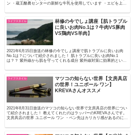
ン ・蔵王酪農センターの新鮮な牛乳を使用しています ・エビを上に
トッピングしており食欲をそそります ニチレ...
林修の今でしょ講座【肌トラブル
ライフスタイル
に良いお肉No.1は？牛肉VS豚肉
VS鶏肉VS羊肉】
2021年6月15日放送の林修の今でしょ講座で肌トラブルに良いお肉
No.1は？について紹介されました！ 肌トラブルに良いお肉No.1
は？？ 紫外線から肌を守ってくれる成分 紫外線対策に効果的といわ
れているのがビタミンEです。 シミは肌が紫外...
マツコの知らない世界【文房具店
ライフスタイル
の世界！ユニボール ワン】
KREVAさんオススメ
2021年8月31日放送のマツコの知らない世界で文房具店の世界につい
て紹介されました！ 教えてくれたのはラッパーのKREVAさんです。
文房具店の世界 ユニボール ワン ・ペン先はカリカリ感があるのに、
インクはジューシー ・独自のユニボール...