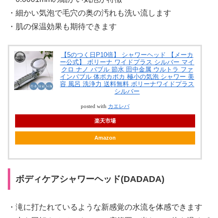
・細かい気泡で毛穴の奥の汚れも洗い流します
・肌の保温効果も期待できます
【5のつく日P10倍】 シャワーヘッド 【メーカ
ー公式】 ボリーナ ワイドプラス シルバー マイ
クロ ナノ バブル 節水 田中金属 ウルトラ ファ
インバブル 体ポカポカ 極小の気泡 シャワー 美
容 風呂 洗浄力 送料無料 ボリーナワイドプラス
シルバー
posted with
カエレバ
楽天市場
Amazon
ボディケアシャワーヘッド(DADADA)
・滝に打たれているような新感覚の水流を体感できます