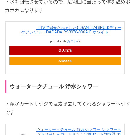
・水を回転させているので、広範囲に当たって体を温めポ
カポカになります
【TVで紹介されました】SANEI ABIRUボディー
ケアシャワー DADADA PS3070-80XA C ホワイト
posted with
カエレバ
楽天市場
Amazon
ウォータークチュール 浄水シャワー
・浄水カートリッジで塩素除去してくれるシャワーヘッド
です
ウォータークチュール 浄水シャワー シャワーヘ
ッド（白）＋カートリッジ(1個)セット浄水器 カ