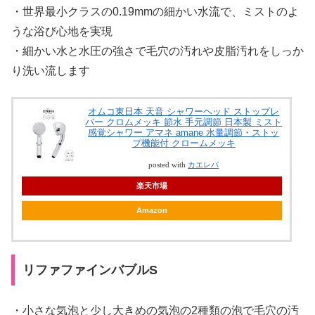
・世界最小クラスの0.19mmの細かい水流で、ミストのよ
うな浴び心地を実現
・細かい水と水圧の強さで毛穴の汚れや皮脂汚れをしっか
り洗い流します
オムコ東日本 天音 シャワーヘッド ストップレ
バー クロムメッキ 節水 手元調節 日本製 ミスト
感覚シャワー アマネ amane 水量調節・ストッ
プ機能付 クロームメッキ
posted with
カエレバ
楽天市場
Amazon
リファファインバブルS
・小さな気泡と少し大きめの気泡の2種類の泡で毛穴の汚