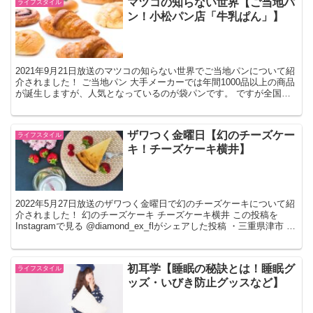
マツコの知らない世界【ご当地パ
ライフスタイル
ン！小松パン店「牛乳ぱん」】
2021年9月21日放送のマツコの知らない世界でご当地パンについて紹
介されました！ ご当地パン 大手メーカーでは年間1000品以上の商品
が誕生しますが、人気となっているのが袋パンです。 ですが全国に
は長年県民が愛してきたご当地パンがたくさん...
ザワつく金曜日【幻のチーズケー
ライフスタイル
キ！チーズケーキ横井】
2022年5月27日放送のザワつく金曜日で幻のチーズケーキについて紹
介されました！ 幻のチーズケーキ チーズケーキ横井 この投稿を
Instagramで見る @diamond_ex_flがシェアした投稿 ・三重県津市 ・
電話予約殺到の人気チー...
初耳学【睡眠の秘訣とは！睡眠グ
ライフスタイル
ッズ・いびき防止グッスなど】