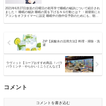
2021年6月27日放送の日曜日の初耳学で睡眠の秘訣について紹介され
ました！ 睡眠の秘訣 睡眠の質を下げるＮＧ行動とは？ ・就寝前にエ
アコンをオフタイマーに設定 睡眠中の熱中症予防のためにも、朝ま
でつけっぱなしがオススメだそうです。 ・音楽...
ZIP【炭酸水の活用方法】料理・掃除・洗
濯
ラヴィット【コープおすすめ商品 ！パラ
パラミンチ・やらかいミニうどんなど】
コメント
コメントを書き込む