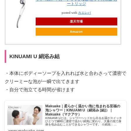
ートリッジ
posted with
カエレバ
楽天市場
Amazon
KINUAMI U 絹浴み結
・本体にボディーソープを入れれば水と合わさって濃密で
クリーミーな泡が一瞬で出てきます
・自分で泡立てる時間が省けます
Makuake｜柔らかく温かい泡に包まれる至福の
泡シャワー｜KINUAMI U（絹浴み [結]）｜
Makuake（マクアケ）
KINUAMI Uとは、シャワーヘッドから出るお湯がスイッチ
ひとつで瞬時に濃密で温かい絹泡に変わり、大量の泡で身
体を包み込むことができるシャワーです。 ※絹泡：
KINUAMIから放出される泡の総称 「KINUAMI U」でバスタ
www.makuake.com
イムが変わります。汚れを落とすだけだったシャワータイ