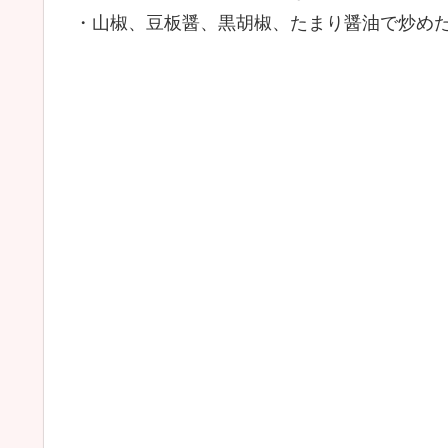
・山椒、豆板醤、黒胡椒、たまり醤油で炒め