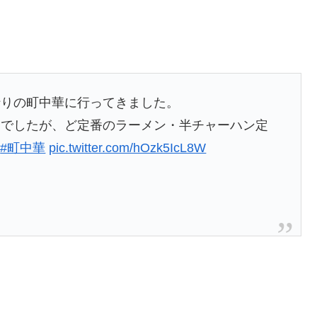
行りの町中華に行ってきました。
）でしたが、ど定番のラーメン・半チャーハン定
霞
#町中華
pic.twitter.com/hOzk5IcL8W