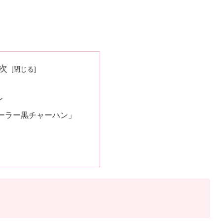
次
ン
ーラー黒チャーハン」