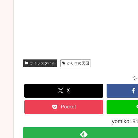
ライフスタイル
かりそめ天国
シ
X
Pocket
yomiko