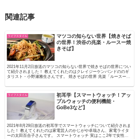
関連記事
マツコの知らない世界【焼きそば
ライフスタイル
の世界！渋谷の兆楽・ルースー焼
きそば】
2021年11月2日放送のマツコの知らない世界で焼きそばの世界につい
て紹介されました！ 教えてくれたのはクレイジーケンバンドののギ
タリスト・小野瀬雅生さんです。 焼きそばの世界 兆楽「ルースー焼
きそば」 渋谷の兆楽でルースー焼きそば&半チャ...
初耳学【スマートウォッチ！アッ
ライフスタイル
プルウォッチの便利機能・
GoBe3など】
2021年8月29日放送の初耳学でスマートウォッチについて紹介されま
した！ 教えてくれたのは家電芸人のかじがや卓哉さん、家電ライタ
ーの太田百合子さんです。 スマートウォッチ 実はここ2年で女性の