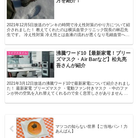
方を紹介！
2021年12月5日放送のゲンキの時間で冷え性対策のやり方について紹
介されました！ 教えてくれたのは横浜血管クリニック院長の林忍先
生です。 冷え性対策 冷え性とは血液の流れが悪くなり毛細血管へ温
かい血液が流れないため、血管が収縮することで手...
沸騰ワード10【最新家電！ブリー
ライフスタイル
ズマスク・Air Barなど】松丸亮
吾さんが紹介
2021年3月12日放送の沸騰ワード10で最新家電について紹介されまし
た！ 最新家電 ブリーズマスク ・電動ファン付きマスク ・中のファ
ンが外の空気を入れ替えてくれるので全く息苦しさがありません ・
メガネをかけてもレンズが曇ることがないぐら...
マツコの知らない世界【ご当地パン！力
あんぱん】