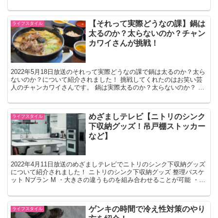
スマートウォッチ所有率が増えています。 スマホ...
【それって実際どうなの課】鍋は
ライフスタイル
太るのか？太らないのか？チャン
カワイさんが挑戦！
2022年5月18日放送のそれって実際どうなの課で鍋は太るのか？太ら
ないのか？について紹介されました！ 挑戦してくれたのはお笑い芸
人のチャンカワイさんです。 鍋は実際太るのか？太らないのか？ 鍋
は実際太るのか？太らないのか？の検証方法 1）...
めざましテレビ【ニトリのシンク
ライフスタイル
下収納グッズ！吊戸棚ストッカー
など】
2022年4月11日放送のめざましテレビでニトリのシンク下収納グッズ
について紹介されました！ ニトリのシンク下収納グッズ 整理バスケ
ット Nブラン M ・大きさの違うものを組み合わせることが可能 ・す
っきりと収納できます 整理バスケット N...
ゲンキの時間で冷え性対策のやり
ライフスタイル