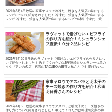
2021年5月4日放送の家事ヤロウで冷凍たこ焼きを人気店の味にする
レシピについて紹介されました！ 冷凍たこ焼きを人気店の味にする
レシピ 冷凍たこ焼きを人気店の味にするレシピの材料 冷凍たこ焼き
ごま油 冷凍たこ焼きを人気店の味にするやり方 ...
ラヴィットで揚げないエビフライ
レシピ
の作り方を紹介！ミシュランシェ
フ直伝１０分２品レシピ
2021年5月20日放送のラヴィットで揚げないエビフライの作り方につ
いて紹介されました！ 教えてくれたのは5年連続ミシュラン一つ星の
イタリアンの名店 代官山TACUBOの田窪大祐さんです 揚げないエ
ビフライのレシピ 揚げないエビフライの材料...
家事ヤロウでアスパラと明太子の
レシピ
チーズ焼きの作り方を紹介！和田
明日香さんのレシピ
2021年4月6日放送の家事ヤロウでアスパラと明太子のチーズ焼きの
作り方について紹介されました！ 教えてくれたのは料理研究家の和