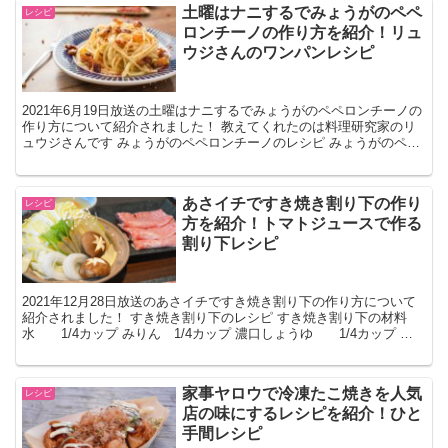
土曜はナニするでみょうがのペペ
レシピ
ロンチーノの作り方を紹介！リュ
ウジさんのワンパンレシピ
2021年6月19日放送の土曜はナニするでみょうがのペペロンチーノの
作り方について紹介されました！ 教えてくれたのは料理研究家のリ
ュウジさんです みょうがのペペロンチーノのレシピ みょうがのペペ
ロンチーノの材料 スパゲッティ(茹で時間5分)...
あさイチですき焼き割り下の作り
レシピ
方を紹介！トマトジュースで作る
割り下レシピ
2021年12月28日放送のあさイチですき焼き割り下の作り方について
紹介されました！ すき焼き割り下のレシピ すき焼き割り下の材料
水 1/4カップ みりん 1/4カップ 濃口しょうゆ 1/4カップ ト
マトジュース（食塩無添加） 1/4...
家事ヤロウで冷凍たこ焼きを人気
レシピ
店の味にするレシピを紹介！ひと
手間レシピ