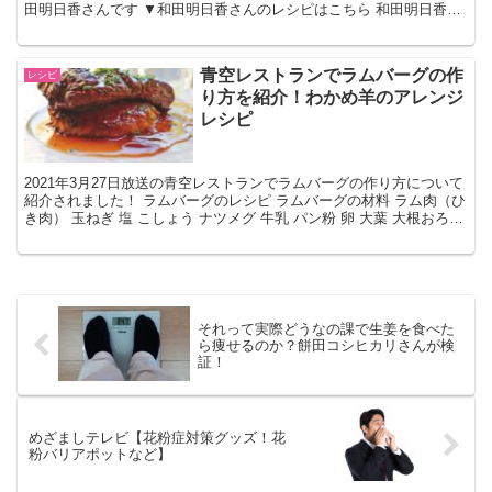
田明日香さんです ▼和田明日香さんのレシピはこちら 和田明日香の
ほったらかしレシピ 献立編 （タツミムック） p...
青空レストランでラムバーグの作
レシピ
り方を紹介！わかめ羊のアレンジ
レシピ
2021年3月27日放送の青空レストランでラムバーグの作り方について
紹介されました！ ラムバーグのレシピ ラムバーグの材料 ラム肉（ひ
き肉） 玉ねぎ 塩 こしょう ナツメグ 牛乳 パン粉 卵 大葉 大根おろし
卵黄 ポン酢 ラムバーグの作り...
それって実際どうなの課で生姜を食べた
ら痩せるのか？餅田コシヒカリさんが検
証！
めざましテレビ【花粉症対策グッズ！花
粉バリアポットなど】