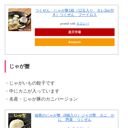
つくぜん じゃが豚1箱（12玉入り、タレ2pc付
き）つくぜん フードロス
posted with
カエレバ
楽天市場
Amazon
じゃが蟹
・じゃがいもの餃子です
・中にカニが入っています
・名産・じゃが豚のカニバージョン
佃善のじゃが蟹（8個入り）ジャガ蟹 カニ か
に 惣菜 つくぜん