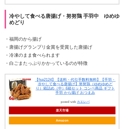
冷やして食べる唐揚げ・努努鶏 手羽中 ゆめゆ
めどり
・福岡のから揚げ
・唐揚げグランプリ金賞を受賞した唐揚げ
・冷凍のまま食べられます
・白ごまたっぷりかかっているのが特徴
【fsp2124】【送料・代引手数料無料】【手羽・
冷やして食べる唐揚げ】努努鶏（ゆめゆめど
り）箱詰め（中）6箱セット コンペ商品 ギフト
手羽 から揚げ おつまみ
posted with
カエレバ
楽天市場
Amazon