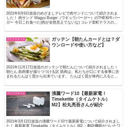
2021年8月6日放送のめざましテレビで肉サンドについて紹介されま
した！ 肉サンド Wagyu Burger（ワギュウバーガー）のTHE和牛バー
ガー 今日これ食べた(肉が全然見えてないな) コレド室町テラスの
WagyuBurger で駆け込...
ガッテン【朝たんカードとは？ダ
ライフスタイル
ウンロードや使い方など】
2021年11月17日放送のガッテンで朝たんについて紹介されました！
朝たん 筋肉量が減りつづける訳 筋肉は、私たちが口にする食事に含
まれるたんぱく質から出来ています。 たんぱく質が体内に入るとア
ミノ酸に分解され、血液中を通して取り入れられ...
沸騰ワード10【最新家電！
ライフスタイル
Timekettle（タイムケトル）
M2】松丸亮吾さんが紹介
2021年3月12日放送の沸騰ワード10で最新家電について紹介されまし
た！ 最新家電 Timekettle（タイムケトル）M2 ・翻訳機能がついたワ