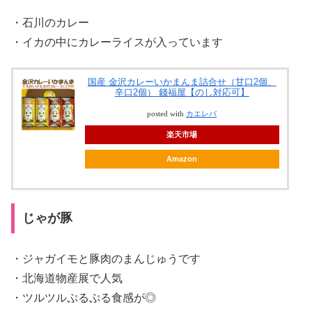
・石川のカレー
・イカの中にカレーライスが入っています
国産 金沢カレーいかまんま詰合せ（甘口2個、
辛口2個） 錢福屋【のし対応可】
posted with
カエレバ
楽天市場
Amazon
じゃが豚
・ジャガイモと豚肉のまんじゅうです
・北海道物産展で人気
・ツルツルぷるぷる食感が◎