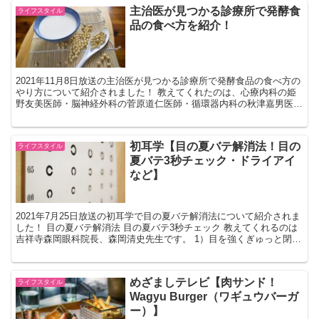
主治医が見つかる診療所で発酵食
ライフスタイル
品の食べ方を紹介！
2021年11月8日放送の主治医が見つかる診療所で発酵食品の食べ方の
やり方について紹介されました！ 教えてくれたのは、心療内科の姫
野友美医師・脳神経外科の菅原道仁医師・循環器内科の秋津嘉男医師
です。 発酵食品の食べ方のやり方 発酵食品の食べ...
初耳学【目の夏バテ解消法！目の
ライフスタイル
夏バテ3秒チェック・ドライアイ
など】
2021年7月25日放送の初耳学で目の夏バテ解消法について紹介されま
した！ 目の夏バテ解消法 目の夏バテ3秒チェック 教えてくれるのは
吉祥寺森岡眼科院長、森岡清史先生です。 1）目を強くぎゅっと閉じ
る 2）一切力を入れずにまぶたを開く 【結...
めざましテレビ【肉サンド！
ライフスタイル
Wagyu Burger（ワギュウバーガ
ー）】