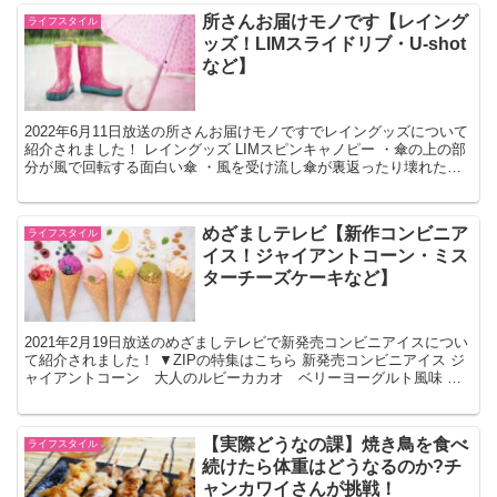
所さんお届けモノです【レイング
ライフスタイル
ッズ！LIMスライドリブ・U-shot
など】
2022年6月11日放送の所さんお届けモノですでレイングッズについて
紹介されました！ レイングッズ LIMスピンキャノピー ・傘の上の部
分が風で回転する面白い傘 ・風を受け流し傘が裏返ったり壊れたり
するのを防いでくれます 【あす楽は365日...
めざましテレビ【新作コンビニア
ライフスタイル
イス！ジャイアントコーン・ミス
ターチーズケーキなど】
2021年2月19日放送のめざましテレビで新発売コンビニアイスについ
て紹介されました！ ▼ZIPの特集はこちら 新発売コンビニアイス ジ
ャイアントコーン 大人のルビーカカオ ベリーヨーグルト風味 ・
ベリーヨーグルト風味のアイスにラズベリーク...
【実際どうなの課】焼き鳥を食べ
ライフスタイル
続けたら体重はどうなるのか?チ
ャンカワイさんが挑戦！