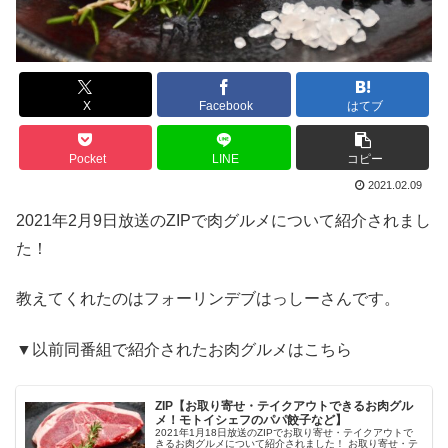
X
Facebook
はてブ
Pocket
LINE
コピー
2021.02.09
2021年2月9日放送のZIPで肉グルメについて紹介されまし
た！
教えてくれたのはフォーリンデブはっしーさんです。
▼以前同番組で紹介されたお肉グルメはこちら
ZIP【お取り寄せ・テイクアウトできるお肉グル
メ！モトイシェフのパパ餃子など】
2021年1月18日放送のZIPでお取り寄せ・テイクアウトで
きるお肉グルメについて紹介されました！ お取り寄せ・テ