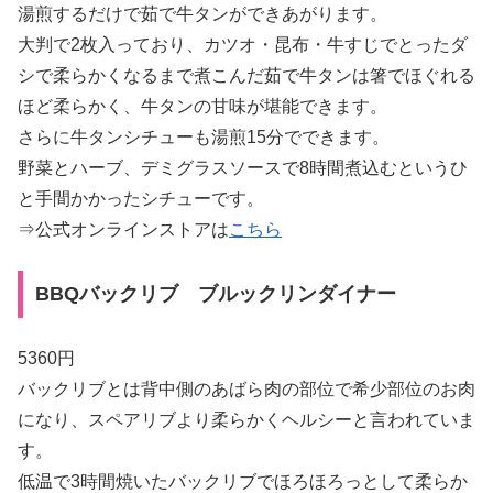
湯煎するだけで茹で牛タンができあがります。
大判で2枚入っており、カツオ・昆布・牛すじでとったダ
シで柔らかくなるまで煮こんだ茹で牛タンは箸でほぐれる
ほど柔らかく、牛タンの甘味が堪能できます。
さらに牛タンシチューも湯煎15分でできます。
野菜とハーブ、デミグラスソースで8時間煮込むというひ
と手間かかったシチューです。
⇒公式オンラインストアは
こちら
BBQバックリブ ブルックリンダイナー
5360円
バックリブとは背中側のあばら肉の部位で希少部位のお肉
になり、スペアリブより柔らかくヘルシーと言われていま
す。
低温で3時間焼いたバックリブでほろほろっとして柔らか