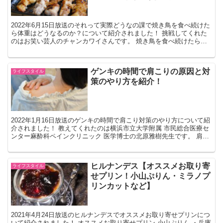
2022年6月15日放送のそれって実際どうなの課で焼き鳥を食べ続けた
ら体重はどうなるのか？について紹介されました！ 挑戦してくれた
のはお笑い芸人のチャンカワイさんです。 焼き鳥を食べ続けたら体
重はどうなるのか？ 検証方法 1）1日に3000...
ゲンキの時間で肩こりの原因と対
ライフスタイル
策のやり方を紹介！
2022年1月16日放送のゲンキの時間で肩こり対策のやり方について紹
介されました！ 教えてくれたのは横浜市立大学附属 市民総合医療セ
ンター麻酔科ペインクリニック 医学博士の北原雅樹先生です。 肩こ
りの原因と対策 肩が原因の肩こりと対策 ・肩...
ヒルナンデス【オススメお取り寄
ライフスタイル
せプリン！小山ぷりん・ミラノプ
リンカットなど】
2021年4月24日放送のヒルナンデスでオススメお取り寄せプリンにつ
いて紹介されました！ オススメお取り寄せプリン 小山ぷりん ・兵庫