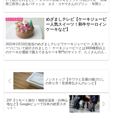
県三田市にあるパティシエ エス・コヤマさんのプリン ・年間１５
万本も売れている超人気プリンです ・紹介され...
めざましテレビ【ケーキジェーピ
ライフスタイル
ー人気スイーツ！和牛サーロイン
ケーキなど】
2021年2月10日放送のめざましテレビでケーキジェーピー 人気スイ
ーツについて紹介されました！ ケーキジェーピーとは3000種類以上
のケーキが通販で購入できるケーキ専門のサイトで、たくさんの人気
スイーツ店のケーキがここをチェックするだけで...
ノンストップ【サワラと豆腐の揚げだし
の作り方！笠原将弘さんのレシピ】
ZIP【リモート旅行！地獄谷温泉・白神山
地など】Googleビューで日本の絶景スポ
ット！