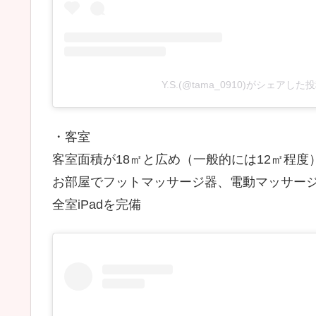
Y.S.(@tama_0910)がシェアした
・客室
客室面積が18㎡と広め（一般的には12㎡程度
お部屋でフットマッサージ器、電動マッサー
全室iPadを完備