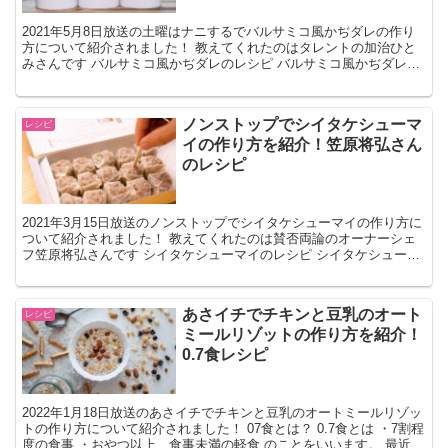
2021年5月8日放送の土曜はナニするでバルサミコ風かぢダレの作り
方について紹介されました！ 教えてくれたのはタレントの加治ひと
みさんです バルサミコ風かぢダレのレシピ バルサミコ風かぢダレの
材料 （2人分） 玉ねぎ(ミキサーに入る大きさに...
ノンストップでシイタケシューマ
レシピ
イの作り方を紹介！笠原将弘さん
のレシピ
2021年3月15日放送のノンストップでシイタケシューマイの作り方に
ついて紹介されました！ 教えてくれたのは賛否両論のオーナーシェ
フ笠原将弘さんです シイタケシューマイのレシピ シイタケシューマ
イの材料 （4人分） 豚肩ロースかたまり肉 ...
あさイチでチキンと豆乳のオート
レシピ
ミールリゾットの作り方を紹介！
0.7食レシピ
2022年1月18日放送のあさイチでチキンと豆乳のオートミールリゾッ
トの作り方について紹介されました！ 07食とは？ 0.7食とは ・7割程
度の食事 ・おやつ以上、食事未満の軽食 のことをいいます。 最近は