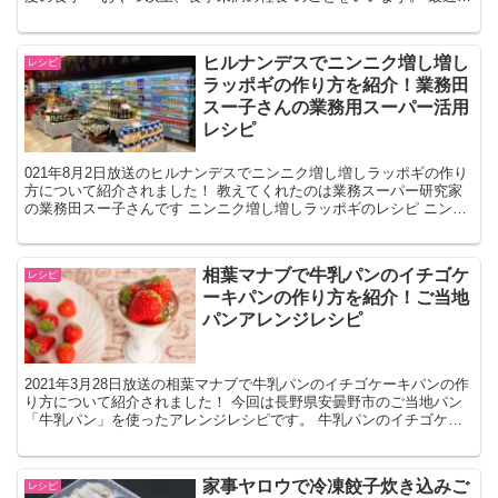
リモートワークが増えて日常の活動量...
ヒルナンデスでニンニク増し増し
レシピ
ラッポギの作り方を紹介！業務田
スー子さんの業務用スーパー活用
レシピ
021年8月2日放送のヒルナンデスでニンニク増し増しラッポギの作り
方について紹介されました！ 教えてくれたのは業務スーパー研究家
の業務田スー子さんです ニンニク増し増しラッポギのレシピ ニンニ
ク増し増しラッポギの材料 冷凍トッポギ 1袋 ＊...
相葉マナブで牛乳パンのイチゴケ
レシピ
ーキパンの作り方を紹介！ご当地
パンアレンジレシピ
2021年3月28日放送の相葉マナブで牛乳パンのイチゴケーキパンの作
り方について紹介されました！ 今回は長野県安曇野市のご当地パン
「牛乳パン」を使ったアレンジレシピです。 牛乳パンのイチゴケー
キパンのレシピ 牛乳パンのイチゴケーキパンの材料...
家事ヤロウで冷凍餃子炊き込みご
レシピ