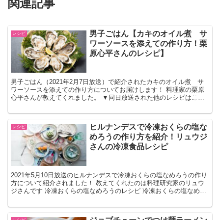
関連記事
男子ごはん【カキのオイル煮 サ
レシピ
ワーソースを添えての作り方！栗
原心平さんのレシピ】
男子ごはん（2021年2月7日放送）で紹介されたカキのオイル煮 サ
ワーソースを添えての作り方についてお届けします！ 料理家の栗原
心平さんが教えてくれました。 ▼同日放送された他のレシピはこち
らです カキのオイル煮 サワーソースを添えてのレシ...
ヒルナンデスで冷凍おくらの塩な
レシピ
めろうの作り方を紹介！リュウジ
さんの冷凍食品レシピ
2021年5月10日放送のヒルナンデスで冷凍おくらの塩なめろうの作り
方について紹介されました！ 教えてくれたのは料理研究家のリュウ
ジさんです 冷凍おくらの塩なめろうのレシピ 冷凍おくらの塩なめろ
うの材料 冷凍オクラ 75g サバ缶 1個...