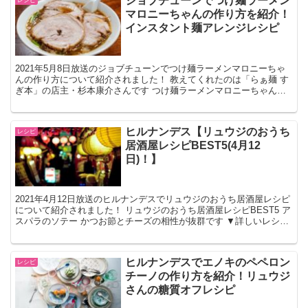
ジョブチューンでつけ麺ラーメン
レシピ
マロニーちゃんの作り方を紹介！
インスタント麺アレンジレシピ
2021年5月8日放送のジョブチューンでつけ麺ラーメンマロニーちゃ
んの作り方について紹介されました！ 教えてくれたのは「らぁ麺 す
ぎ本」の店主・杉本康介さんです つけ麺ラーメンマロニーちゃんの
レシピ つけ麺ラーメンマロニーちゃんの材料 （1...
ヒルナンデス【リュウジのおうち
レシピ
居酒屋レシピBEST5(4月12
日)！】
2021年4月12日放送のヒルナンデスでリュウジのおうち居酒屋レシピ
について紹介されました！ リュウジのおうち居酒屋レシピBEST5 ア
スパラのソテー かつお節とチーズの相性が抜群です ▼詳しいレシピ
はこちらから しいたけとチーズのアヒージ...
ヒルナンデスでエノキのペペロン
レシピ
チーノの作り方を紹介！リュウジ
さんの糖質オフレシピ