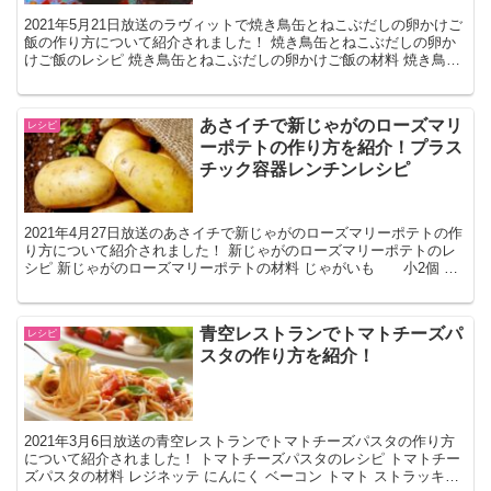
2021年5月21日放送のラヴィットで焼き鳥缶とねこぶだしの卵かけご
飯の作り方について紹介されました！ 焼き鳥缶とねこぶだしの卵か
けご飯のレシピ 焼き鳥缶とねこぶだしの卵かけご飯の材料 焼き鳥缶
（塩） 1/2缶 ねこぶだし 小さじ1/3 万...
あさイチで新じゃがのローズマリ
レシピ
ーポテトの作り方を紹介！プラス
チック容器レンチンレシピ
2021年4月27日放送のあさイチで新じゃがのローズマリーポテトの作
り方について紹介されました！ 新じゃがのローズマリーポテトのレ
シピ 新じゃがのローズマリーポテトの材料 じゃがいも 小2個 粉
チーズ 大さじ1 塩 ひとつまみ オリー...
青空レストランでトマトチーズパ
レシピ
スタの作り方を紹介！
2021年3月6日放送の青空レストランでトマトチーズパスタの作り方
について紹介されました！ トマトチーズパスタのレシピ トマトチー
ズパスタの材料 レジネッテ にんにく ベーコン トマト ストラッキー