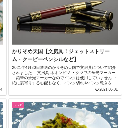
かりそめ天国【文房具！ジェットストリー
ム・クーピーペンシルなど】
つ
2021年4月30日放送のかりそめ天国で文房具について紹介
されました！ 文房具 ネオンピツ ・クツワの蛍光マーカー
・鉛筆の蛍光マーカーなのでインクは使用していません ・
紙に裏写りする心配もなく、インク切れやインク乾きを気
にする必要もありま...
14
2021.05.01
レシピ