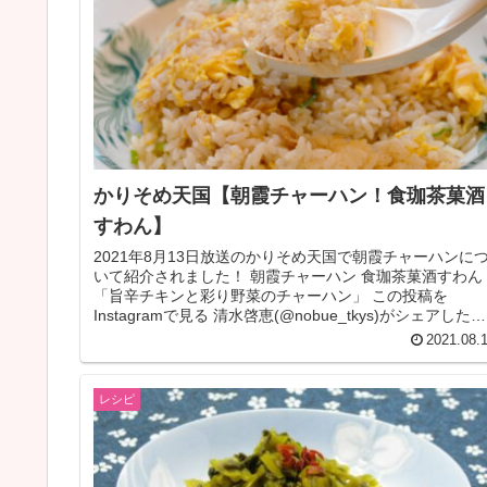
かりそめ天国【朝霞チャーハン！食珈茶菓酒
すわん】
2021年8月13日放送のかりそめ天国で朝霞チャーハンに
いて紹介されました！ 朝霞チャーハン 食珈茶菓酒すわん
「旨辛チキンと彩り野菜のチャーハン」 この投稿を
Instagramで見る 清水啓恵(@nobue_tkys)がシェアした投
稿 ・...
2021.08.
レシピ